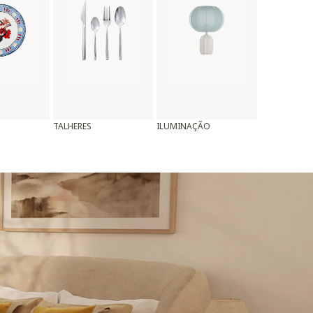
TALHERES
ILUMINAÇÃO
ALMOFADAS