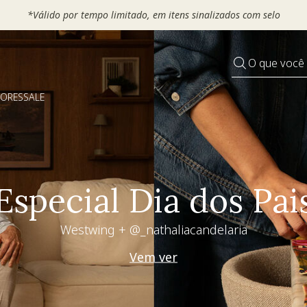
*Válido por tempo limitado, em itens sinalizados com selo
O que você
DORES
SALE
Living desejo
+30% OFF extra
Use seu voucher