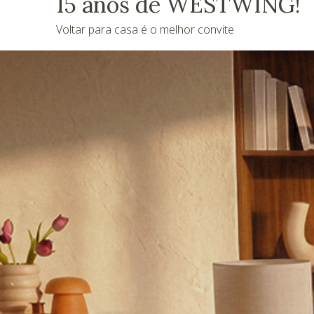
15 anos de WESTWING!
Voltar para casa é o melhor convite