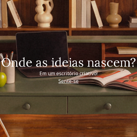
Onde as ideias nascem?
Em um escritório criativo!
Sente-se