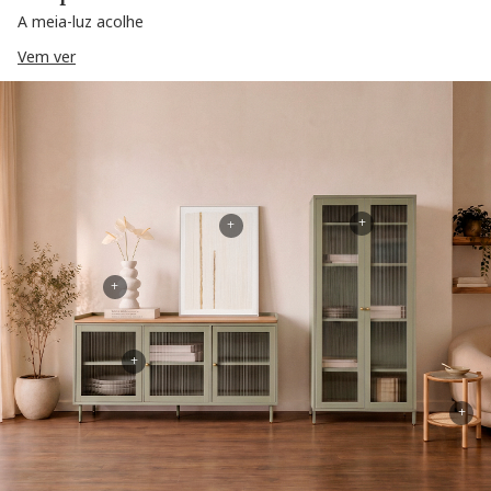
A meia-luz acolhe
Vem ver
+
+
+
+
+