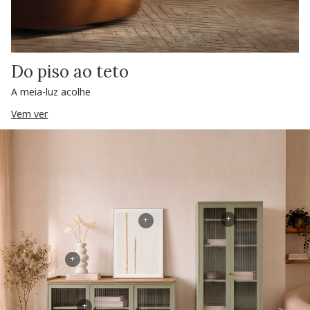
Do piso ao teto
A meia-luz acolhe
Vem ver
+
+
+
+