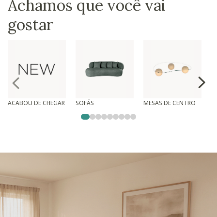
Achamos que você vai
gostar
ACABOU DE CHEGAR
SOFÁS
MESAS DE CENTRO
T