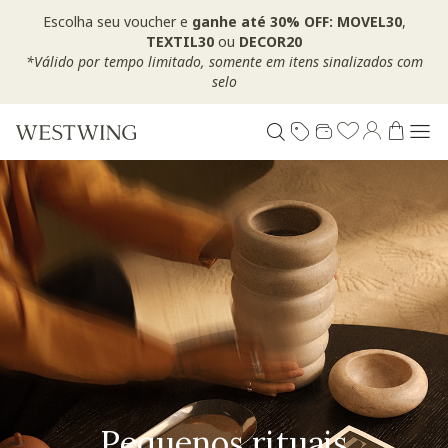
Escolha seu voucher e
ganhe até 30% OFF: MOVEL30
,
TEXTIL30
ou
DECOR20
*Válido por tempo limitado, somente em itens sinalizados com
selo
Pequenos rituais