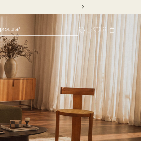
 DECOR20
 procura?