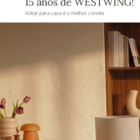
15 anos de WESTWING!
Voltar para casa é o melhor convite