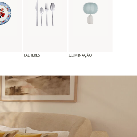
TALHERES
ILUMINAÇÃO
ALMOFADAS