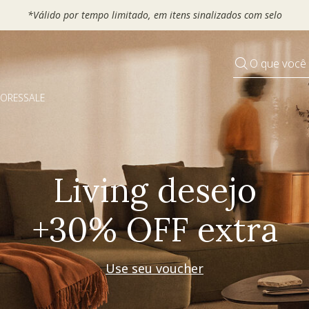
 seu VOUCHER e ganhe até 30% OFF*: use
MOVEL30, TEXTIL30 OU
O que você
DORES
SALE
Pequenos rituais
Grandes mudanças
Decorar