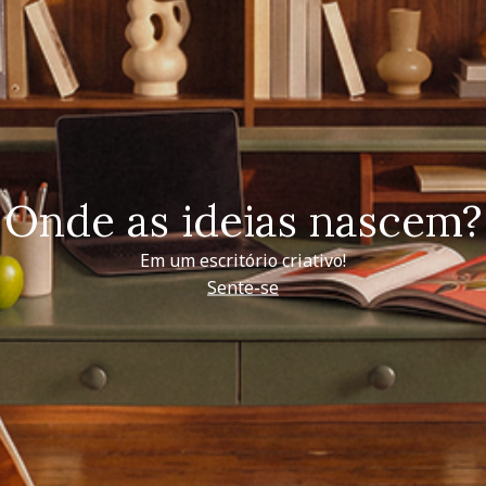
Onde as ideias nascem?
Em um escritório criativo!
Sente-se