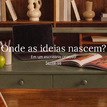
Onde as ideias nascem?
Em um escritório criativo!
Sente-se