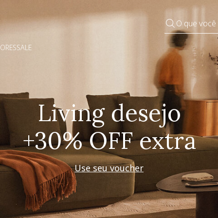
O que você
DORES
SALE
Pequenos rituais
Grandes mudanças
Decorar