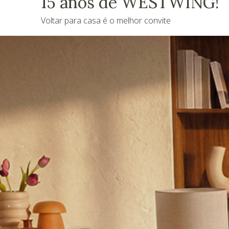
15 anos de WESTWING!
Voltar para casa é o melhor convite