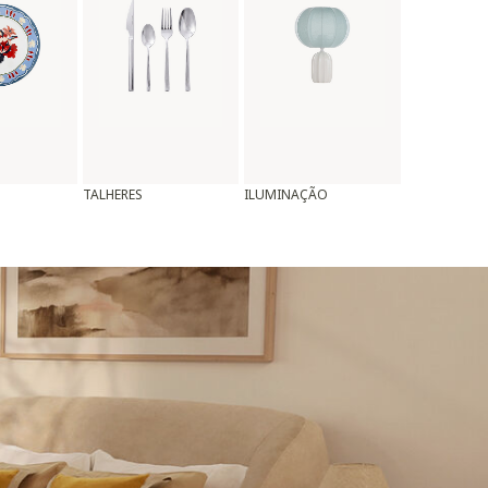
TALHERES
ILUMINAÇÃO
ALMOFADAS