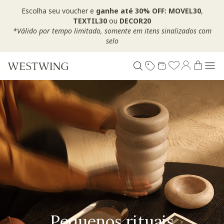
Escolha seu voucher e
ganhe até 30% OFF: MOVEL30
,
TEXTIL30
ou
DECOR20
*Válido por tempo limitado, somente em itens sinalizados com
selo
Pequenos rituais