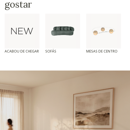
gostar
ACABOU DE CHEGAR
SOFÁS
MESAS DE CENTRO
T