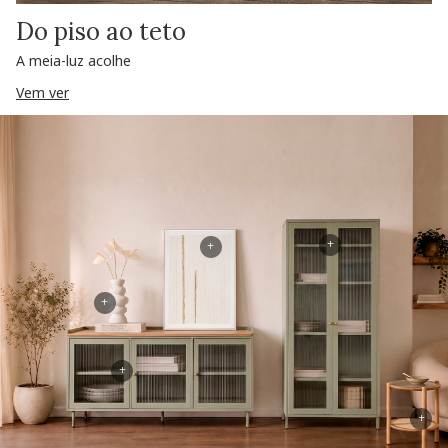
Do piso ao teto
A meia-luz acolhe
Vem ver
+
+
+
+
+