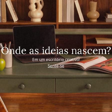
Onde as ideias nascem?
Em um escritório criativo!
Sente-se