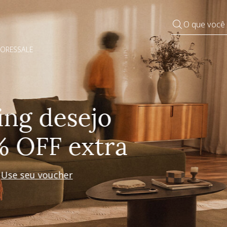
O que você
DORES
SALE
Pequenos rituais
Grandes mudanças
Decorar