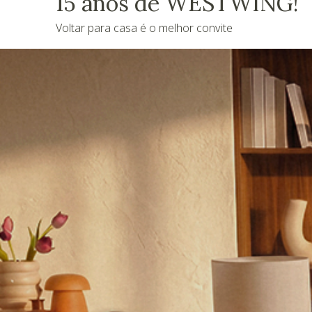
15 anos de WESTWING!
Voltar para casa é o melhor convite