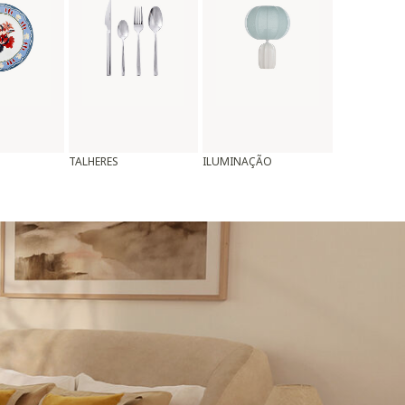
TALHERES
ILUMINAÇÃO
ALMOFADAS