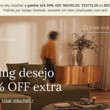
ha seu voucher e
ganhe até 30% OFF: MOVEL30
,
TEXTIL30
ou
DEC
*Válido por tempo limitado, somente em itens sinalizados com selo
O que você
DORES
SALE
Pequenos rituais
Grandes mudanças
Usar voucher >