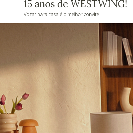
15 anos de WESTWING!
Voltar para casa é o melhor convite