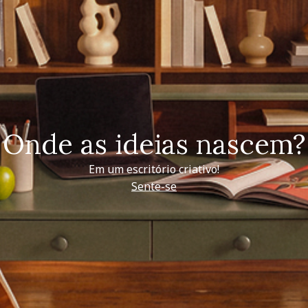
Onde as ideias nascem?
Em um escritório criativo!
Sente-se