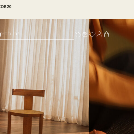
OR20
 procura?