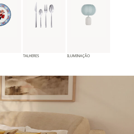
TALHERES
ILUMINAÇÃO
ALMOFADAS