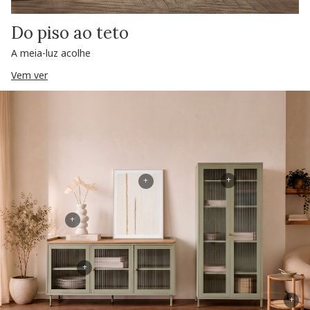
Do piso ao teto
A meia-luz acolhe
Vem ver
+
+
+
+
+