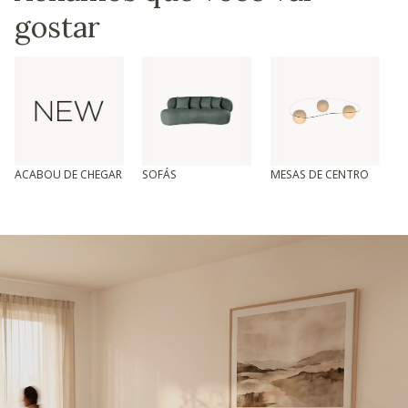
gostar
ACABOU DE CHEGAR
SOFÁS
MESAS DE CENTRO
T