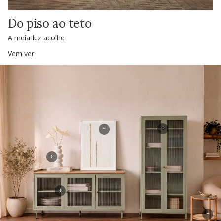
Do piso ao teto
A meia-luz acolhe
Vem ver
+
+
+
+
+