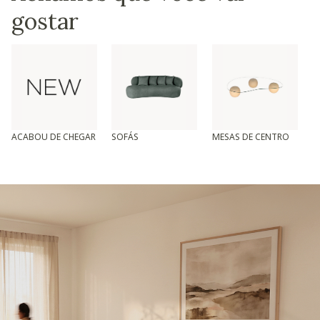
gostar
ACABOU DE CHEGAR
SOFÁS
MESAS DE CENTRO
T