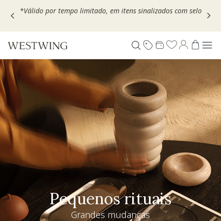
Escolha seu VOUCHER e ganhe até 30% OFF*: use
MOVEL30,
TEXTIL30 OU DECOR20
Pequenos rituais
Grandes mudanças