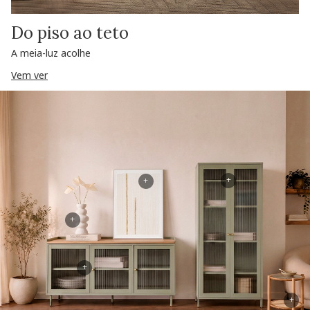
Do piso ao teto
A meia-luz acolhe
Vem ver
+
+
+
+
+