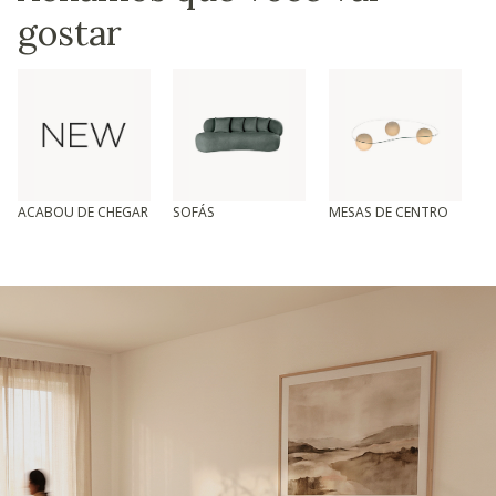
gostar
ACABOU DE CHEGAR
SOFÁS
MESAS DE CENTRO
T