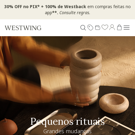
30% OFF no PIX* + 100% de Westback
em compras feitas no
app
**.
Consulte regras.
Pequenos rituais
Grandes mudanças