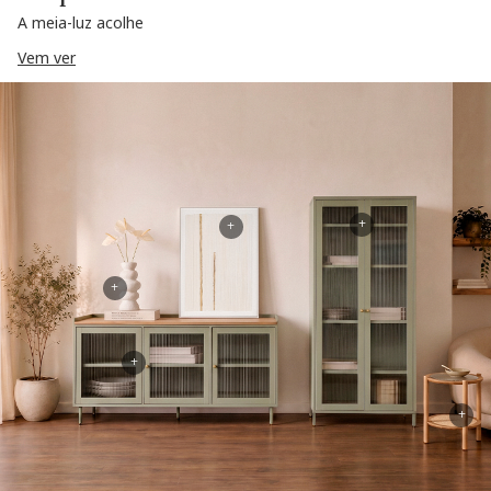
A meia-luz acolhe
Vem ver
+
+
+
+
+