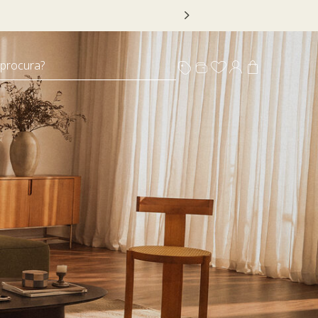
 DECOR20
 procura?