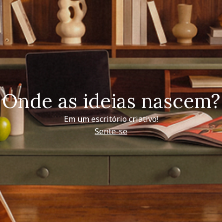
Onde as ideias nascem?
Em um escritório criativo!
Sente-se