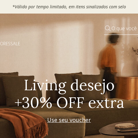
 seu VOUCHER e ganhe até 30% OFF*: use
MOVEL30, TEXTIL30 OU
O que você
DORES
SALE
Pequenos rituais
Grandes mudanças
Decorar