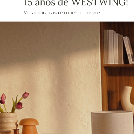
15 anos de WESTWING!
Voltar para casa é o melhor convite