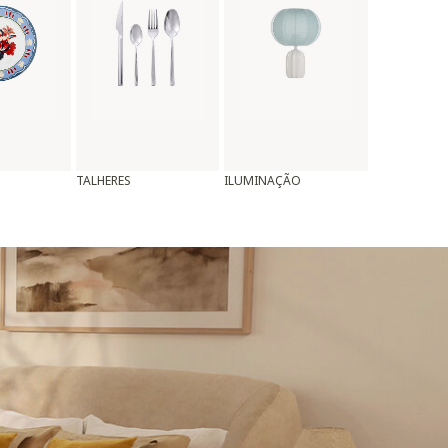
TALHERES
ILUMINAÇÃO
ALMOFADAS