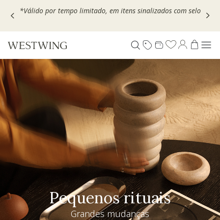
Escolha seu VOUCHER e ganhe até 30% OFF*: use
MOVEL30,
TEXTIL30 OU DECOR20
Pequenos rituais
Grandes mudanças