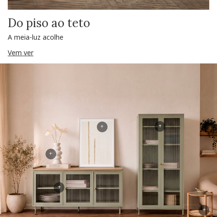
Do piso ao teto
A meia-luz acolhe
Vem ver
+
+
+
+
+