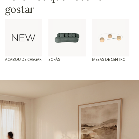
gostar
ACABOU DE CHEGAR
SOFÁS
MESAS DE CENTRO
T