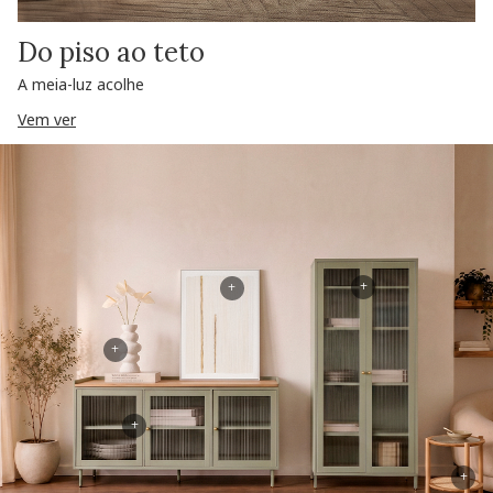
Do piso ao teto
A meia-luz acolhe
Vem ver
+
+
+
+
+