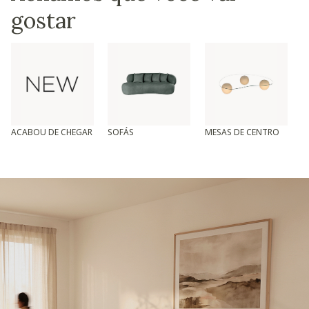
gostar
ACABOU DE CHEGAR
SOFÁS
MESAS DE CENTRO
T