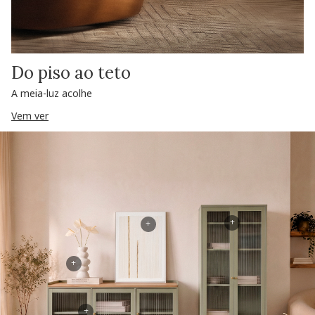
Do piso ao teto
A meia-luz acolhe
Vem ver
+
+
+
+