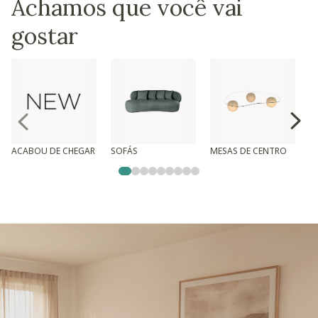
Achamos que você vai
gostar
ACABOU DE CHEGAR
SOFÁS
MESAS DE CENTRO
T