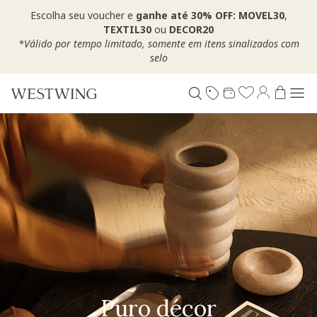
Escolha seu voucher e
ganhe até 30% OFF: MOVEL30
,
TEXTIL30
ou
DECOR20
*Válido por tempo limitado, somente em itens sinalizados com
selo
Puro décor