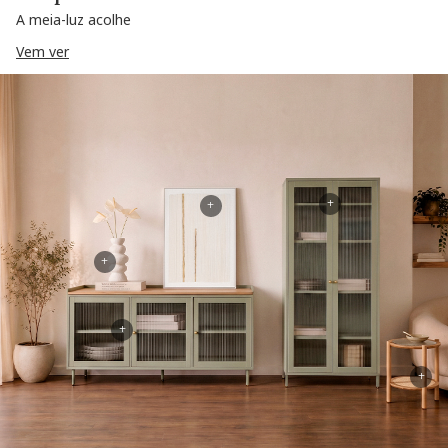
A meia-luz acolhe
Vem ver
+
+
+
+
+