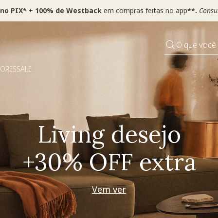
 no PIX* + 100% de Westback
em compras feitas no app
**.
Consul
O que você
DORES
SALE
Pequenos rituais
Grandes mudanças
Decorar