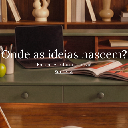
Onde as ideias nascem?
Em um escritório criativo!
Sente-se