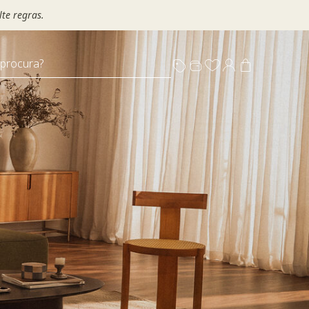
te regras.
 procura?