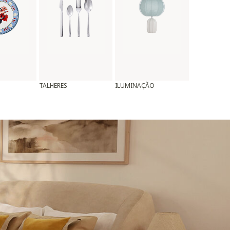
TALHERES
ILUMINAÇÃO
ALMOFADAS