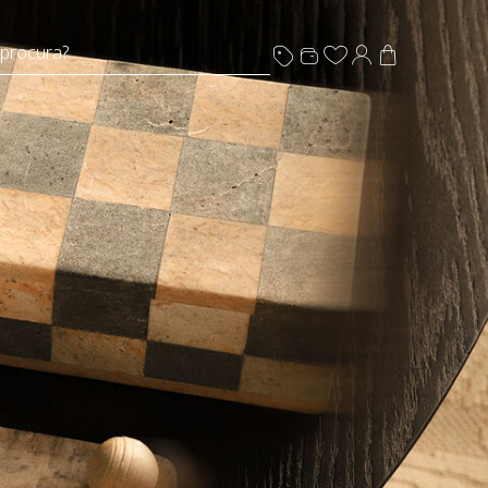
 procura?
s