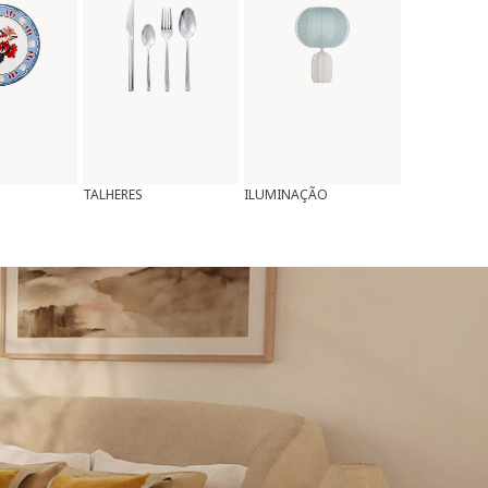
TALHERES
ILUMINAÇÃO
ALMOFADAS