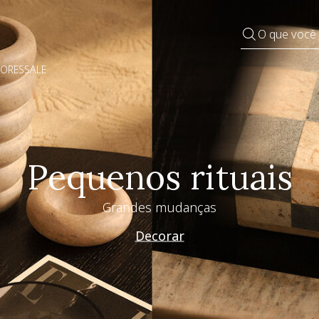
O que você
DORES
SALE
Especial Dia dos Pai
Westwing + @_nathaliacandelaria
Vem ver