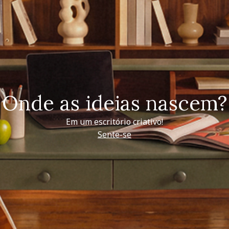
Onde as ideias nascem?
Em um escritório criativo!
Sente-se