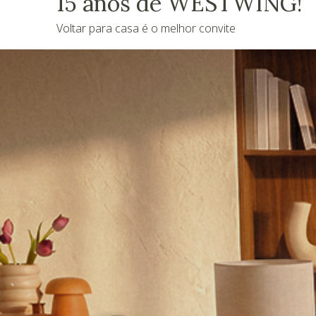
15 anos de WESTWING!
Voltar para casa é o melhor convite