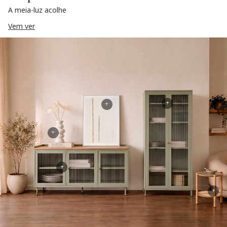
A meia-luz acolhe
Vem ver
+
+
+
+
+