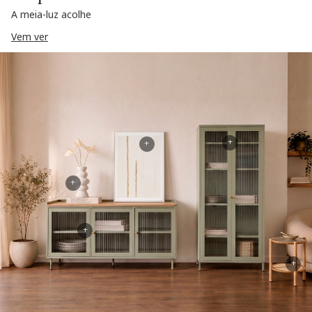
A meia-luz acolhe
Vem ver
+
+
+
+
+