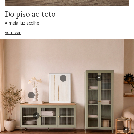
Do piso ao teto
A meia-luz acolhe
Vem ver
+
+
+
+
+