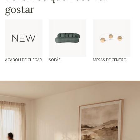
gostar
ACABOU DE CHEGAR
SOFÁS
MESAS DE CENTRO
T