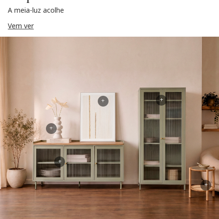
A meia-luz acolhe
Vem ver
+
+
+
+
+