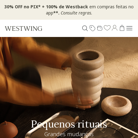
30% OFF no PIX* + 100% de Westback
em compras feitas no
app
**.
Consulte regras.
Pequenos rituais
Grandes mudanças