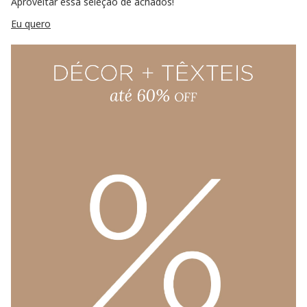
Aproveitar essa seleção de achados!
Eu quero