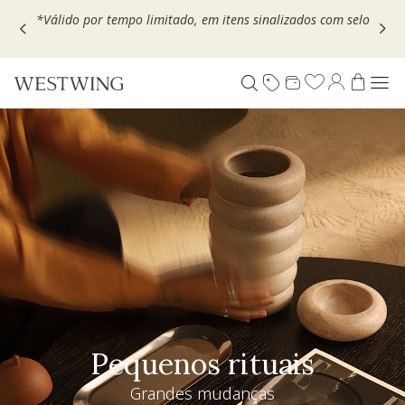
Escolha seu VOUCHER e ganhe até 30% OFF*: use
MOVEL30,
TEXTIL30 OU DECOR20
Pequenos rituais
Grandes mudanças