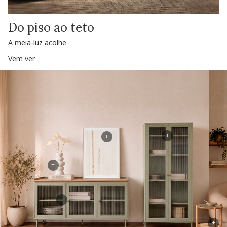
Do piso ao teto
A meia-luz acolhe
Vem ver
+
+
+
+
+