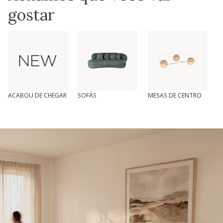
gostar
ACABOU DE CHEGAR
SOFÁS
MESAS DE CENTRO
T