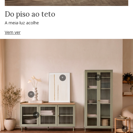
Do piso ao teto
A meia-luz acolhe
Vem ver
+
+
+
+
+