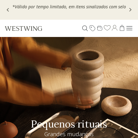
Escolha seu VOUCHER e ganhe até 30% OFF*: use
MOVEL30,
TEXTIL30 OU DECOR20
Pequenos rituais
Grandes mudanças