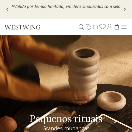
Escolha seu VOUCHER e ganhe até 30% OFF*: use
MOVEL30,
TEXTIL30 OU DECOR20
Pequenos rituais
Grandes mudanças