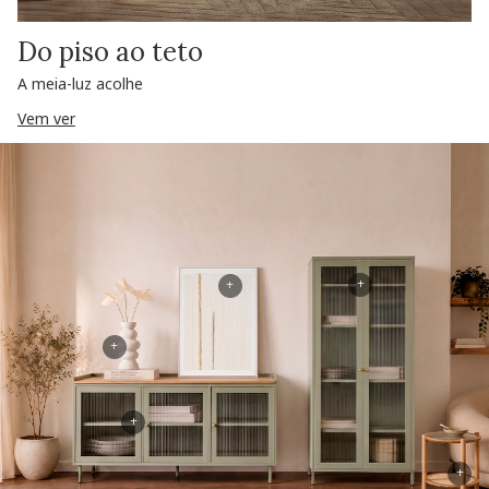
Do piso ao teto
A meia-luz acolhe
Vem ver
+
+
+
+
+