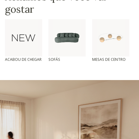
gostar
ACABOU DE CHEGAR
SOFÁS
MESAS DE CENTRO
T