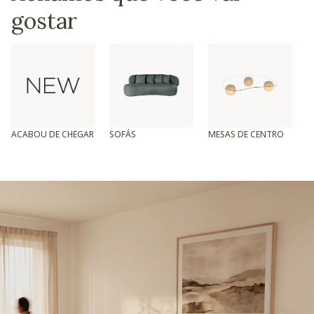
gostar
ACABOU DE CHEGAR
SOFÁS
MESAS DE CENTRO
T