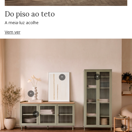
Do piso ao teto
A meia-luz acolhe
Vem ver
+
+
+
+
+