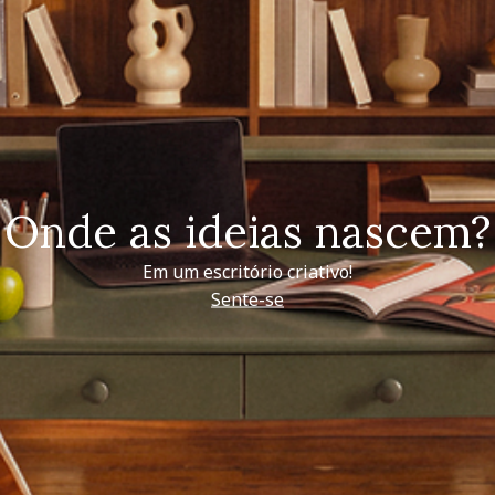
Onde as ideias nascem?
Em um escritório criativo!
Sente-se