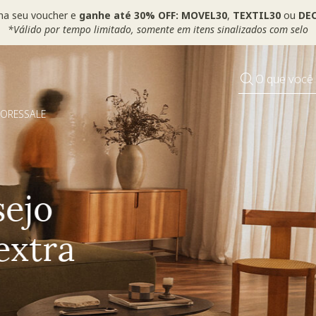
ha seu voucher e
ganhe até 30% OFF: MOVEL30
,
TEXTIL30
ou
DEC
*Válido por tempo limitado, somente em itens sinalizados com selo
O que você
DORES
SALE
Pequenos rituais
Grandes mudanças
Usar voucher >