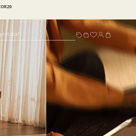
OR20
 procura?