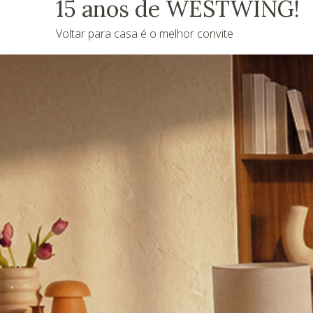
15 anos de WESTWING!
Voltar para casa é o melhor convite