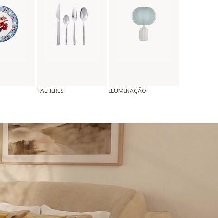
TALHERES
ILUMINAÇÃO
ALMOFADAS