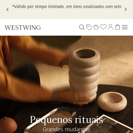
Escolha seu VOUCHER e ganhe até 30% OFF*: use
MOVEL30,
TEXTIL30 OU DECOR20
Pequenos rituais
Grandes mudanças