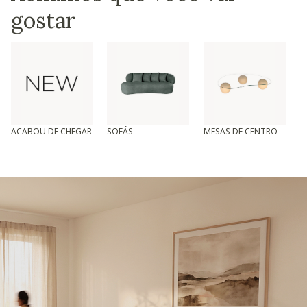
gostar
ACABOU DE CHEGAR
SOFÁS
MESAS DE CENTRO
T