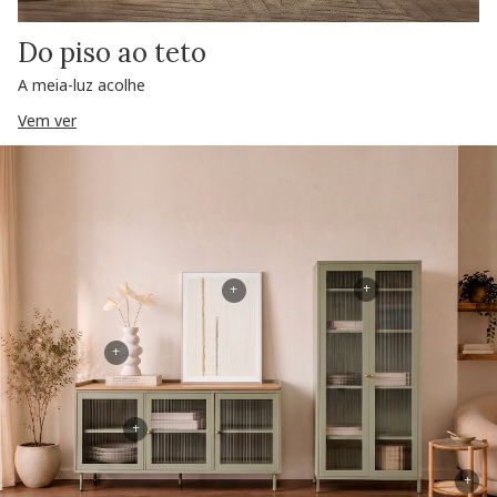
Do piso ao teto
A meia-luz acolhe
Vem ver
+
+
+
+
+