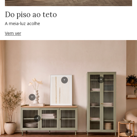
Do piso ao teto
A meia-luz acolhe
Vem ver
+
+
+
+
+