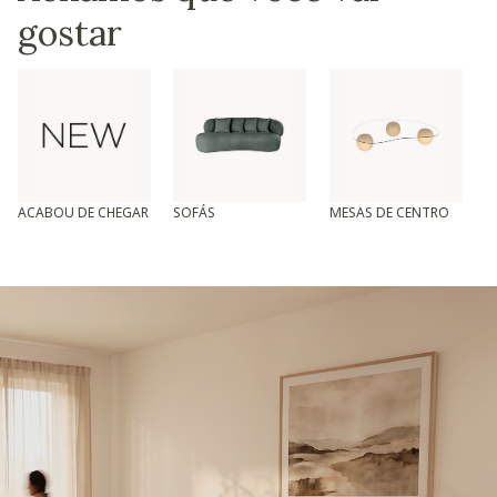
gostar
ACABOU DE CHEGAR
SOFÁS
MESAS DE CENTRO
T