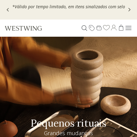
Escolha seu VOUCHER e ganhe até 30% OFF*: use
MOVEL30,
TEXTIL30 OU DECOR20
Pequenos rituais
Grandes mudanças