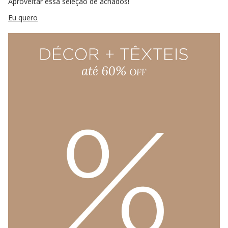
Aproveitar essa seleção de achados!
Eu quero