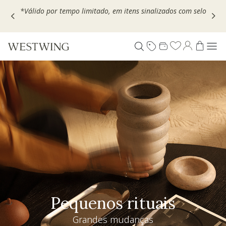
Escolha seu VOUCHER e ganhe até 30% OFF*: use
MOVEL30,
TEXTIL30 OU DECOR20
Pequenos rituais
Grandes mudanças