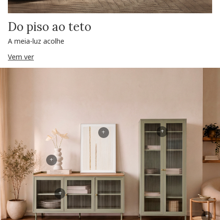
Do piso ao teto
A meia-luz acolhe
Vem ver
+
+
+
+
+