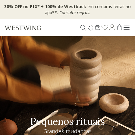
30% OFF no PIX* + 100% de Westback
em compras feitas no
app
**.
Consulte regras.
Pequenos rituais
Grandes mudanças