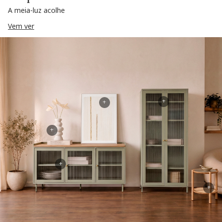
A meia-luz acolhe
Vem ver
+
+
+
+
+