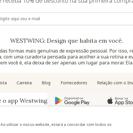
e receba 10% de desconto na sua primeira compr
E-mail
WESTWING: Design que habita em você.
as formas mais genuínas de expressão pessoal. Por isso, 
, com uma curadoria pensada para acolher a sua rotina e ev
uem você é, ela deixa de ser apenas um lugar para morar. Ela
Navegação do rodapé
ista
Carreira
Blog
Fornecedores
Relação com o Inv
e o app Westwing
 Ao utilizar o nosso website, estará a concordar com todos os