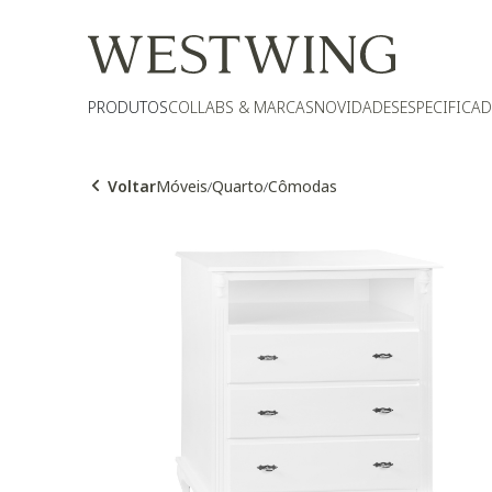
PRODUTOS
COLLABS & MARCAS
NOVIDADES
ESPECIFICA
Voltar
Móveis
Quarto
Cômodas
/
/