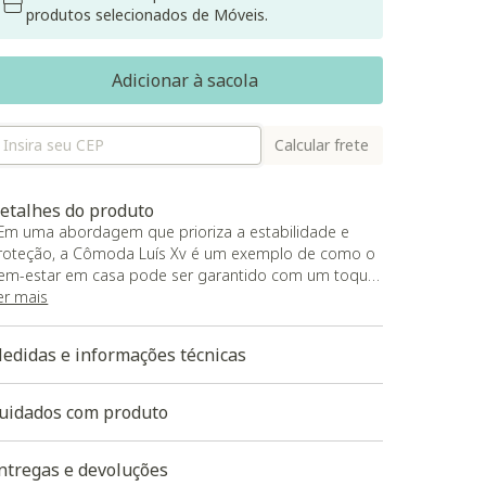
produtos selecionados de Móveis.
Adicionar à sacola
Calcular frete
etalhes do produto
 Em uma abordagem que prioriza a estabilidade e
roteção, a Cômoda Luís Xv é um exemplo de como o
em-estar em casa pode ser garantido com um toque
efinado de elegância;
er mais
 Com estrutura composta por Madeira Maciça de
aeda e MDF, cuidadosamente revestida por uma laca
edidas e informações técnicas
cetinada, esta peça se destaca pela resistência a
nsetos, mofo e fungos, proporcionando ao seu
cupante um ambiente tranquilo e livre de
uidados com produto
reocupações;
 A cor branca, com sua pureza quase cristalina,
ntregas e devoluções
ransmite sensação de limpeza e clareza, fazendo com