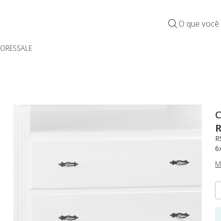
O que você
DORES
SALE
C
R
R
6
M