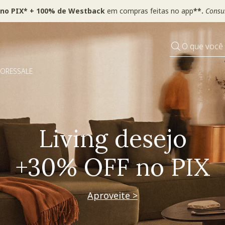
 no PIX* + 100% de Westback
em compras feitas no app
**.
Consul
O que você
DORES
SALE
Pequenos rituais
Grandes mudanças
Decorar