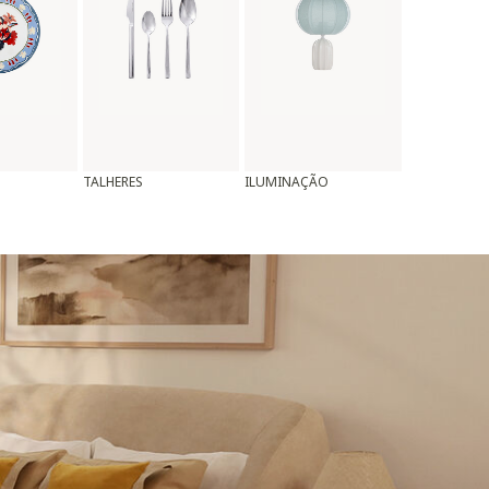
TALHERES
ILUMINAÇÃO
ALMOFADAS