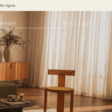
te regras.
 procura?