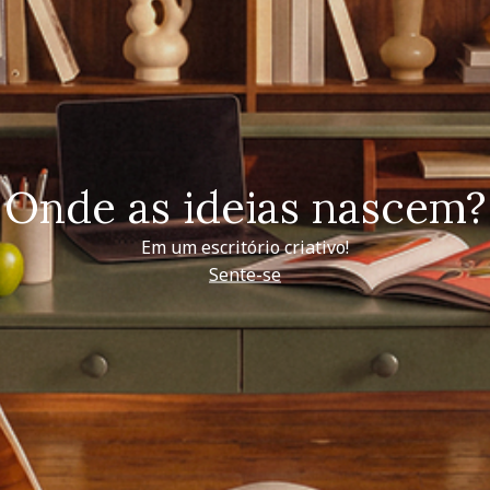
Onde as ideias nascem?
Em um escritório criativo!
Sente-se