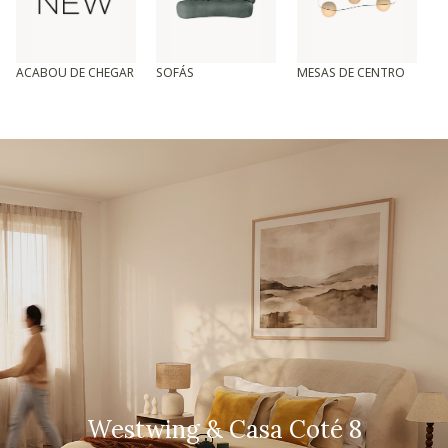
ACABOU DE CHEGAR
SOFÁS
MESAS DE CENTRO
T
Westwing & Casa Coté 8