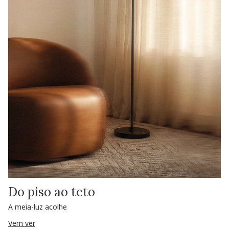
Do piso ao teto
A meia-luz acolhe
Vem ver