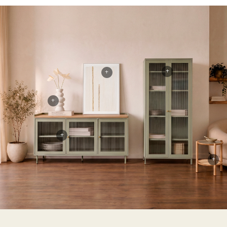
+
+
+
+
+