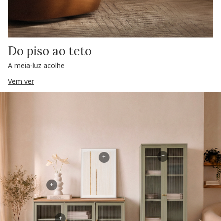
Do piso ao teto
A meia-luz acolhe
Vem ver
+
+
+
+