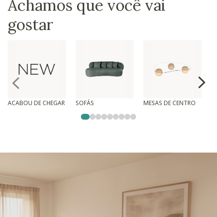
Achamos que você vai
gostar
ACABOU DE CHEGAR
SOFÁS
MESAS DE CENTRO
T