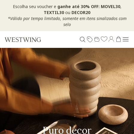
Escolha seu voucher e
ganhe até 30% OFF: MOVEL30
,
TEXTIL30
ou
DECOR20
*Válido por tempo limitado, somente em itens sinalizados com
selo
Puro décor