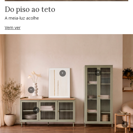
Do piso ao teto
A meia-luz acolhe
Vem ver
+
+
+
+
+