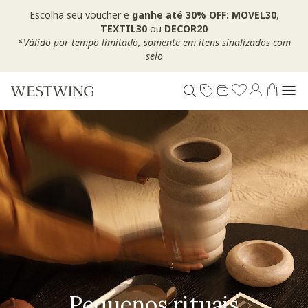
Escolha seu voucher e
ganhe até 30% OFF: MOVEL30
,
TEXTIL30
ou
DECOR20
*Válido por tempo limitado, somente em itens sinalizados com
selo
Pequenos rituais