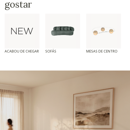
gostar
ACABOU DE CHEGAR
SOFÁS
MESAS DE CENTRO
T