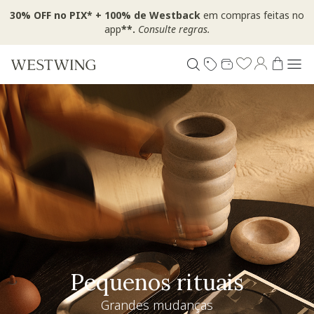
30% OFF no PIX* + 100% de Westback
em compras feitas no
app
**.
Consulte regras.
Pequenos rituais
Grandes mudanças