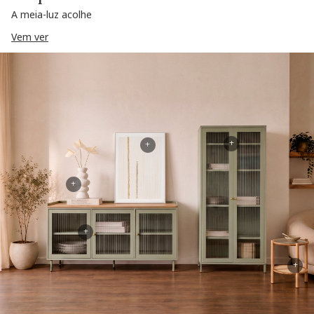
A meia-luz acolhe
Vem ver
+
+
+
+
+