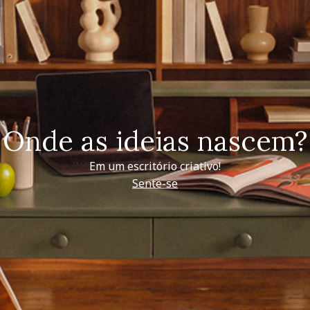
Onde as ideias nascem?
Em um escritório criativo!
Sente-se