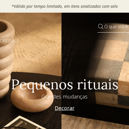
 seu VOUCHER e ganhe até 30% OFF*: use
MOVEL30, TEXTIL30 OU
O que você
DORES
SALE
Pequenos rituais
Grandes mudanças
Decorar