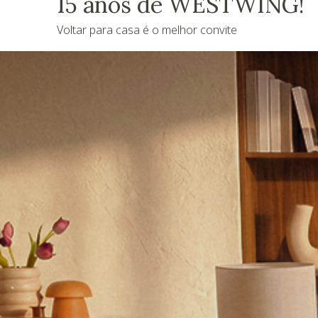
15 anos de WESTWING!
Voltar para casa é o melhor convite