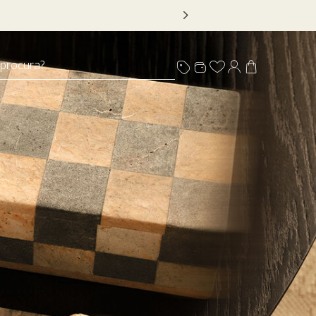
 DECOR20
 procura?