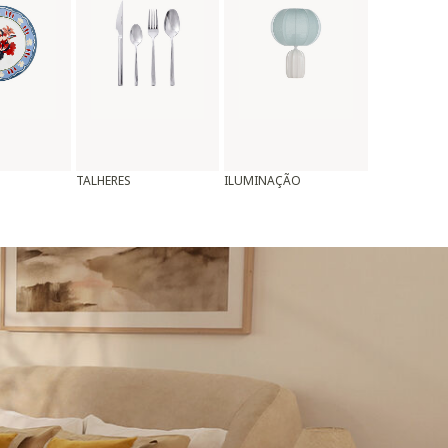
TALHERES
ILUMINAÇÃO
ALMOFADAS