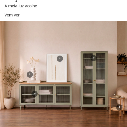
A meia-luz acolhe
Vem ver
+
+
+
+
+