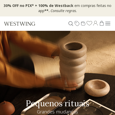
30% OFF no PIX* + 100% de Westback
em compras feitas no
app
**.
Consulte regras.
Pequenos rituais
Grandes mudanças