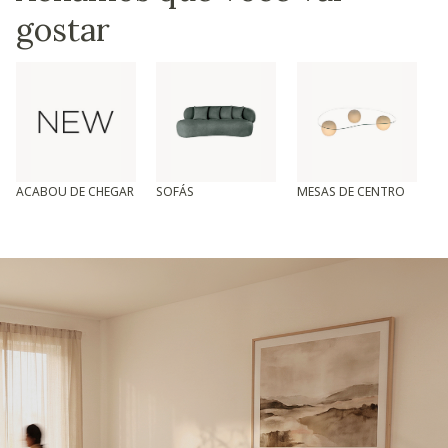
gostar
ACABOU DE CHEGAR
SOFÁS
MESAS DE CENTRO
T