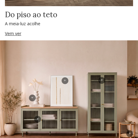
Do piso ao teto
A meia-luz acolhe
Vem ver
+
+
+
+
+