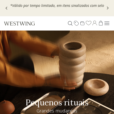
Escolha seu VOUCHER e ganhe até 30% OFF*: use
MOVEL30,
TEXTIL30 OU DECOR20
Pequenos rituais
Grandes mudanças