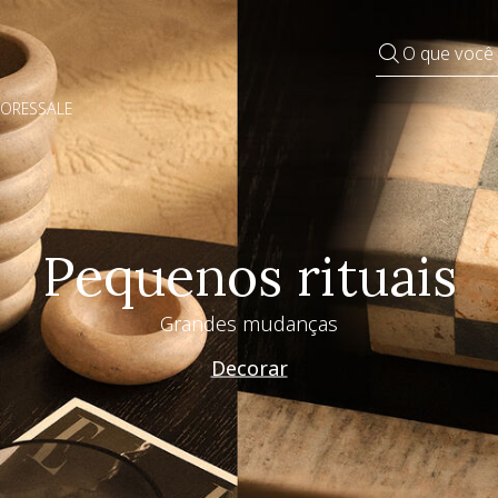
O que você
DORES
SALE
Pequenos rituais
Grandes mudanças
Decorar