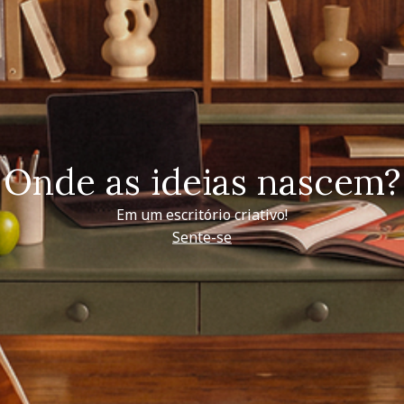
Onde as ideias nascem?
Em um escritório criativo!
Sente-se