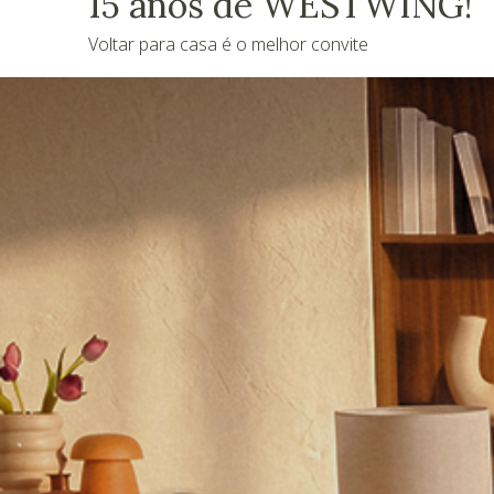
15 anos de WESTWING!
Voltar para casa é o melhor convite