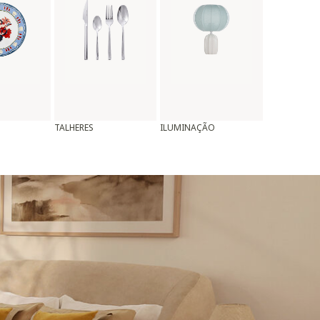
TALHERES
ILUMINAÇÃO
ALMOFADAS