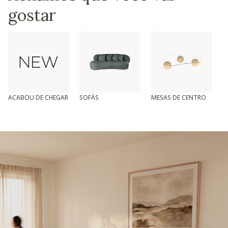
gostar
ACABOU DE CHEGAR
SOFÁS
MESAS DE CENTRO
T