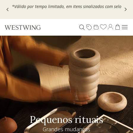
Escolha seu VOUCHER e ganhe até 30% OFF*: use
MOVEL30,
TEXTIL30 OU DECOR20
Pequenos rituais
Grandes mudanças