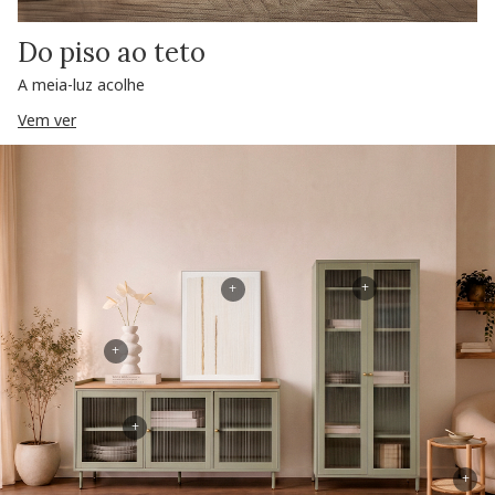
Do piso ao teto
A meia-luz acolhe
Vem ver
+
+
+
+
+