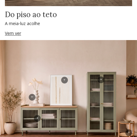
Do piso ao teto
A meia-luz acolhe
Vem ver
+
+
+
+
+