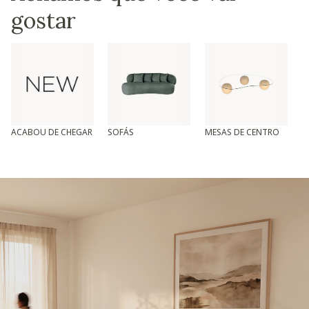
gostar
ACABOU DE CHEGAR
SOFÁS
MESAS DE CENTRO
T