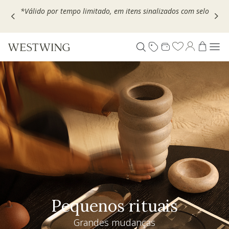
Escolha seu VOUCHER e ganhe até 30% OFF*: use
MOVEL30,
TEXTIL30 OU DECOR20
Pequenos rituais
Grandes mudanças