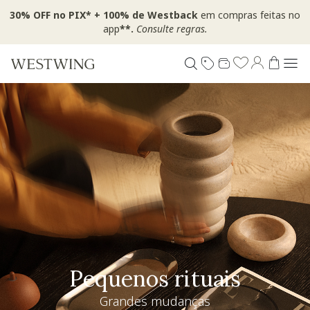
30% OFF no PIX* + 100% de Westback
em compras feitas no
app
**.
Consulte regras.
Pequenos rituais
Grandes mudanças