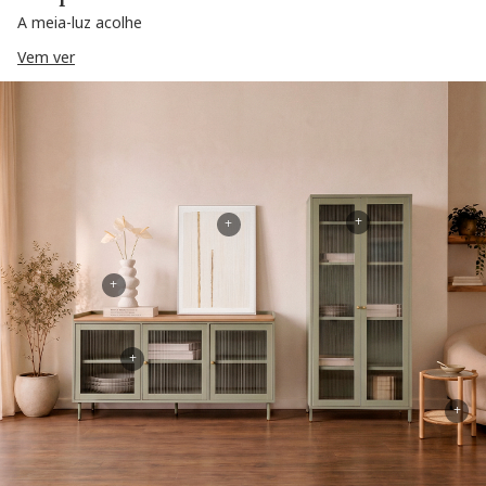
A meia-luz acolhe
Vem ver
+
+
+
+
+