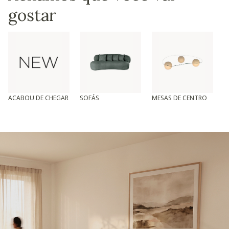
gostar
ACABOU DE CHEGAR
SOFÁS
MESAS DE CENTRO
T