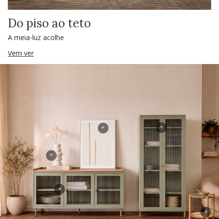
Do piso ao teto
A meia-luz acolhe
Vem ver
+
+
+
+
+