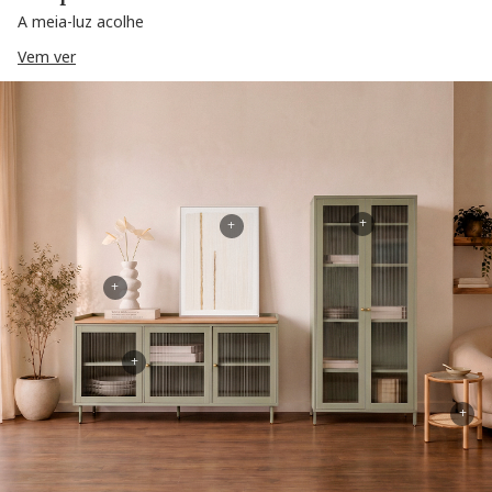
A meia-luz acolhe
Vem ver
+
+
+
+
+