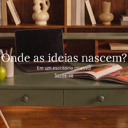
Onde as ideias nascem?
Em um escritório criativo!
Sente-se