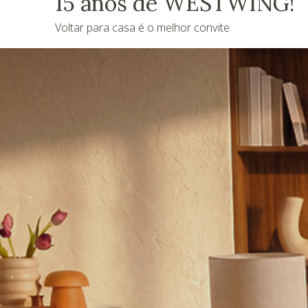
15 anos de WESTWING!
Voltar para casa é o melhor convite