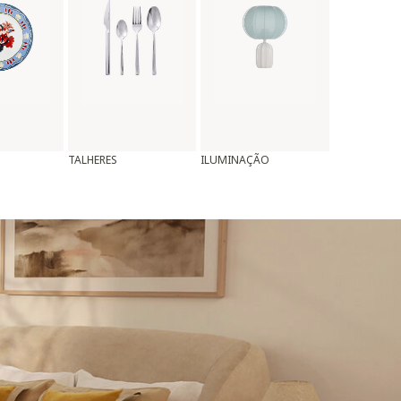
TALHERES
ILUMINAÇÃO
ALMOFADAS