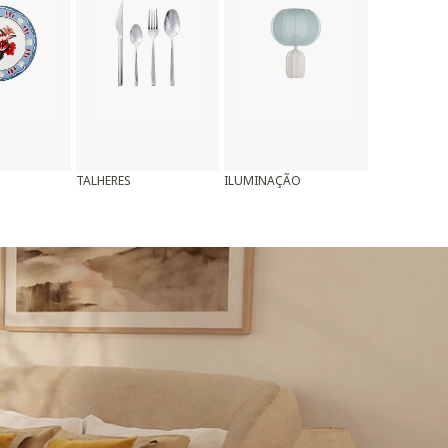
TALHERES
ILUMINAÇÃO
ALMOFADAS