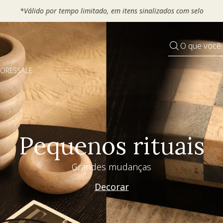
*Válido por tempo limitado, em itens sinalizados com selo
O que você
DORES
SALE
Pequenos rituais
Grandes mudanças
Decorar