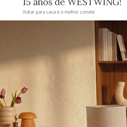
15 anos de WESTWING!
Voltar para casa é o melhor convite