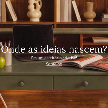
Onde as ideias nascem?
Em um escritório criativo!
Sente-se